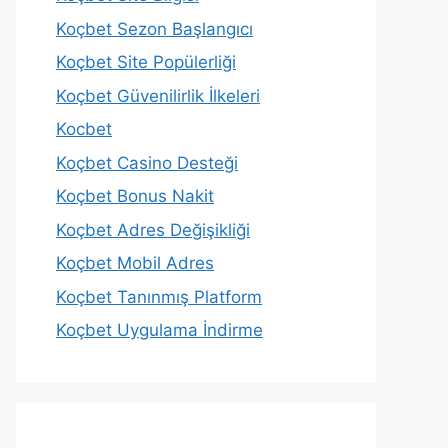
Koçbet Sezon Başlangıcı
Koçbet Site Popülerliği
Koçbet Güvenilirlik İlkeleri
Kocbet
Koçbet Casino Desteği
Koçbet Bonus Nakit
Koçbet Adres Değişikliği
Koçbet Mobil Adres
Koçbet Tanınmış Platform
Koçbet Uygulama İndirme