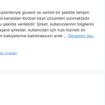
ileriyle güvenli ve verimli bir şekilde iletişim
rklı kanaldan Kocbet kayıt çözümleri sunmaktadır.
kilde verilebilir: Şirket, kullanıcılarının bilgilerini
ı şirketler, kullanıcıları için hızlı hizmeti ön
kim bakiyelerine bakılmaksızın anlık …
Devamını oku
no oyunları