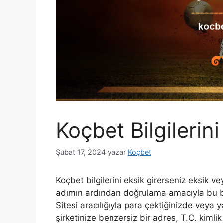
Koçbet Bilgilerin
Şubat 17, 2024
yazar
Koçbet
Koçbet bilgilerini eksik girerseniz eksik ve
adımın ardından doğrulama amacıyla bu bil
Sitesi aracılığıyla para çektiğinizde veya ya
şirketinize benzersiz bir adres, T.C. kimli