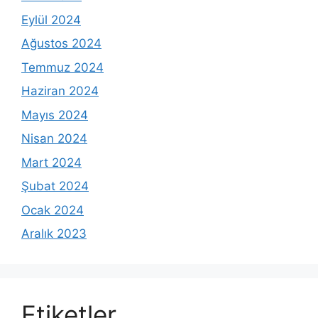
Eylül 2024
Ağustos 2024
Temmuz 2024
Haziran 2024
Mayıs 2024
Nisan 2024
Mart 2024
Şubat 2024
Ocak 2024
Aralık 2023
Etiketler