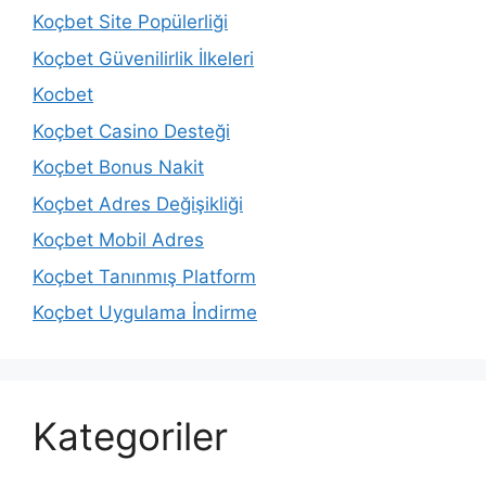
Koçbet Site Popülerliği
Koçbet Güvenilirlik İlkeleri
Kocbet
Koçbet Casino Desteği
Koçbet Bonus Nakit
Koçbet Adres Değişikliği
Koçbet Mobil Adres
Koçbet Tanınmış Platform
Koçbet Uygulama İndirme
Kategoriler