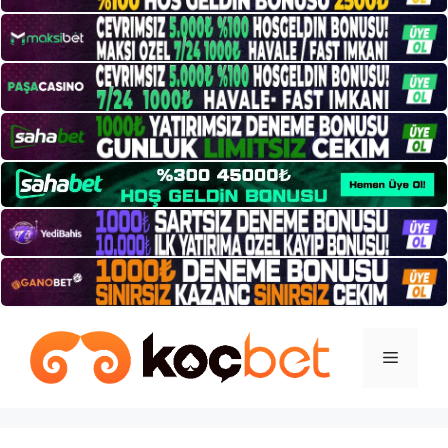
İçeriğe
atla
Menü