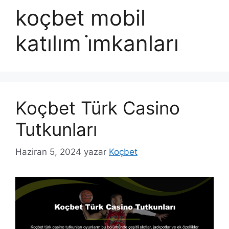
koçbet mobil
katılım i̇mkanları
Koçbet Türk Casino
Tutkunları
Haziran 5, 2024
yazar
Koçbet