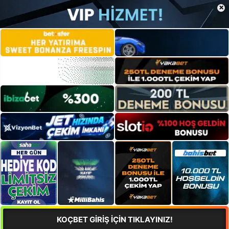
×
KOÇBET GİRİŞ İÇİN TIKLAYINIZ!