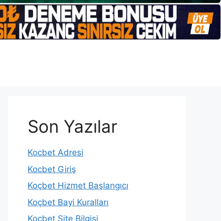
Son Yazılar
Kocbet Adresi
Kocbet Giriş
Koçbet Hizmet Başlangıcı
Koçbet Bayi Kuralları
Koçbet Site Bilgisi