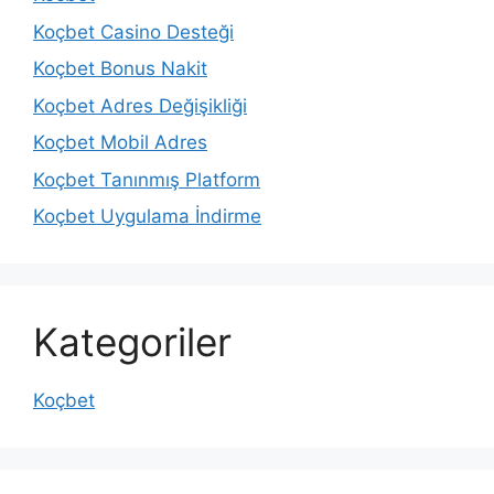
Koçbet Casino Desteği
Koçbet Bonus Nakit
Koçbet Adres Değişikliği
Koçbet Mobil Adres
Koçbet Tanınmış Platform
Koçbet Uygulama İndirme
Kategoriler
Koçbet