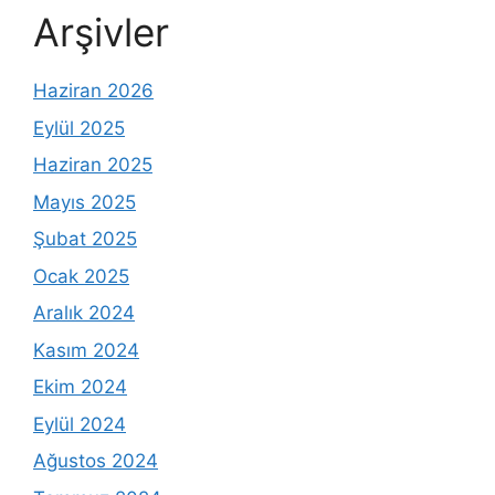
Arşivler
Haziran 2026
Eylül 2025
Haziran 2025
Mayıs 2025
Şubat 2025
Ocak 2025
Aralık 2024
Kasım 2024
Ekim 2024
Eylül 2024
Ağustos 2024