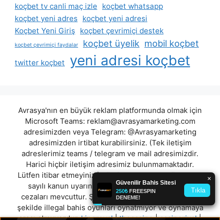
koçbet tv canli maç izle
koçbet whatsapp
koçbet yeni adres
koçbet yeni adresi
Koçbet Yeni Giriş
koçbet çevrimiçi destek
koçbet üyelik
mobil koçbet
koçbet çevrimiçi faydalar
yeni adresi koçbet
twitter koçbet
Avrasya'nın en büyük reklam platformunda olmak için
Microsoft Teams:
reklam@avrasyamarketing.com
adresimizden veya Telegram: @Avrasyamarketing
adresimizden irtibat kurabilirsiniz. (Tek iletişim
adreslerimiz teams / telegram ve mail adresimizdir.
Harici hiçbir iletişim adresimiz bulunmamaktadır.
Lütfen itibar etmeyiniz.) Türkiye yasalarına göre 7258
sayılı kanun uyarınca yasa dışı bahis oynamanın
cezaları mevcuttur. Şu an bulunduğunuz site hiç bir
şekilde illegal bahis oyunları oynatmıyor ve oynamaya
aracı olmuyordur.
kingroyal
|
thecasino
|
casinoriyal
|