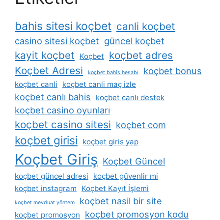
bahis sitesi koçbet
canli koçbet
casino sitesi koçbet
güncel koçbet
kayit koçbet
koçbet adres
Koçbet
Koçbet Adresi
koçbet bonus
koçbet bahis hesabı
koçbet canli
koçbet canli maç izle
koçbet canlı bahis
koçbet canlı destek
koçbet casino oyunları
koçbet casino sitesi
koçbet com
koçbet girisi
koçbet giris yap
Koçbet Giriş
Koçbet Güncel
koçbet güncel adresi
koçbet güvenlir mi
koçbet instagram
Koçbet Kayıt İşlemi
koçbet nasil bir site
koçbet mevduat yöntem
koçbet promosyon kodu
koçbet promosyon