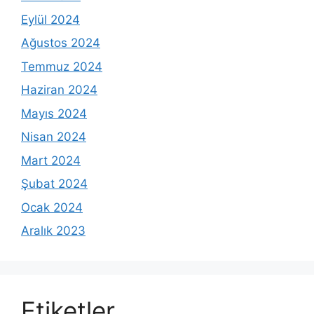
Eylül 2024
Ağustos 2024
Temmuz 2024
Haziran 2024
Mayıs 2024
Nisan 2024
Mart 2024
Şubat 2024
Ocak 2024
Aralık 2023
Etiketler