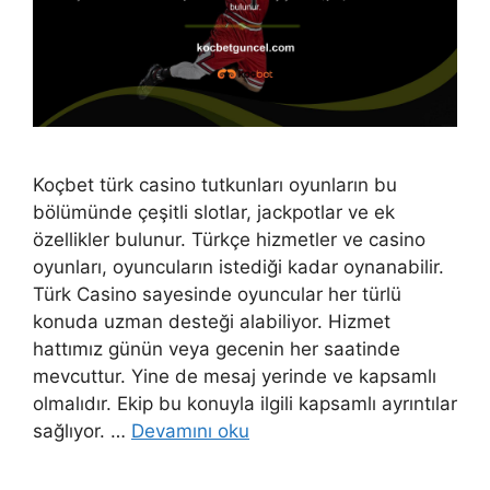
Koçbet türk casino tutkunları oyunların bu
bölümünde çeşitli slotlar, jackpotlar ve ek
özellikler bulunur. Türkçe hizmetler ve casino
oyunları, oyuncuların istediği kadar oynanabilir.
Türk Casino sayesinde oyuncular her türlü
konuda uzman desteği alabiliyor. Hizmet
hattımız günün veya gecenin her saatinde
mevcuttur. Yine de mesaj yerinde ve kapsamlı
olmalıdır. Ekip bu konuyla ilgili kapsamlı ayrıntılar
sağlıyor. …
Devamını oku