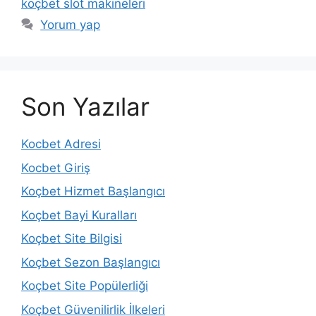
koçbet slot makineleri
Yorum yap
Son Yazılar
Kocbet Adresi
Kocbet Giriş
Koçbet Hizmet Başlangıcı
Koçbet Bayi Kuralları
Koçbet Site Bilgisi
Koçbet Sezon Başlangıcı
Koçbet Site Popülerliği
Koçbet Güvenilirlik İlkeleri