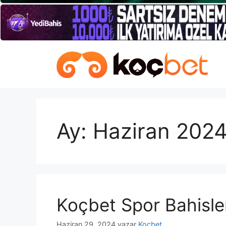
İçeriğe
atla
Ay:
Haziran 202
Koçbet Spor Bahisle
Haziran 29, 2024
yazar
Koçbet