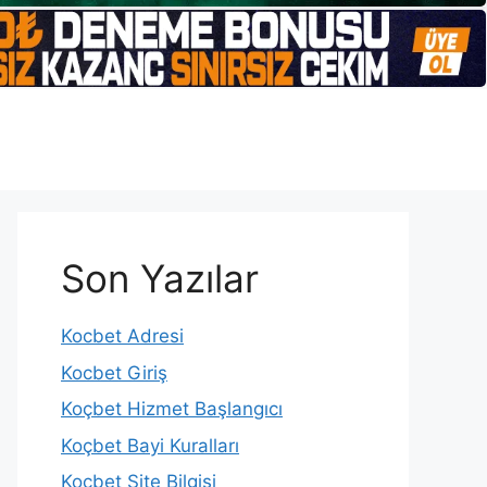
Son Yazılar
Kocbet Adresi
Kocbet Giriş
Koçbet Hizmet Başlangıcı
Koçbet Bayi Kuralları
Koçbet Site Bilgisi