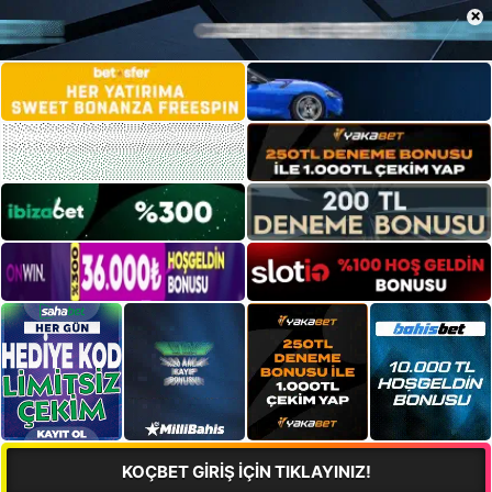
×
KOÇBET GİRİŞ İÇİN TIKLAYINIZ!