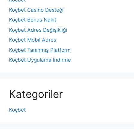
Koçbet Casino Desteği
Koçbet Bonus Nakit
Koçbet Adres Değişikliği
Koçbet Mobil Adres
Koçbet Tanınmış Platform
Koçbet Uygulama İndirme
Kategoriler
Koçbet