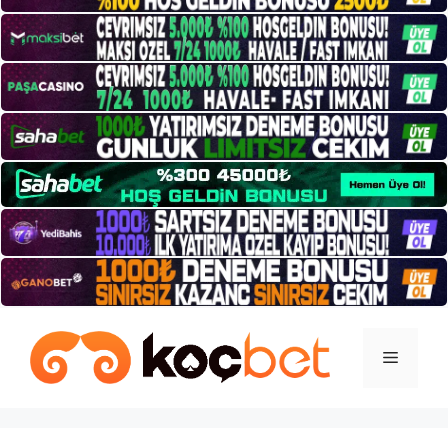
İçeriğe
atla
Menü