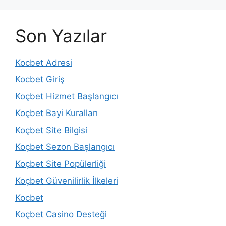
Son Yazılar
Kocbet Adresi
Kocbet Giriş
Koçbet Hizmet Başlangıcı
Koçbet Bayi Kuralları
Koçbet Site Bilgisi
Koçbet Sezon Başlangıcı
Koçbet Site Popülerliği
Koçbet Güvenilirlik İlkeleri
Kocbet
Koçbet Casino Desteği