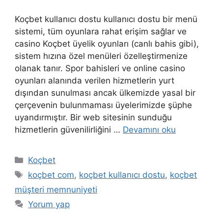
Koçbet kullanıcı dostu kullanıcı dostu bir menü
sistemi, tüm oyunlara rahat erişim sağlar ve
casino Koçbet üyelik oyunları (canlı bahis gibi),
sistem hızına özel menüleri özelleştirmenize
olanak tanır. Spor bahisleri ve online casino
oyunları alanında verilen hizmetlerin yurt
dışından sunulması ancak ülkemizde yasal bir
çerçevenin bulunmaması üyelerimizde şüphe
uyandırmıştır. Bir web sitesinin sunduğu
hizmetlerin güvenilirliğini …
Devamını oku
Kategoriler
Koçbet
Etiketler
koçbet com
,
koçbet kullanıcı dostu
,
koçbet
müşteri memnuniyeti
Yorum yap