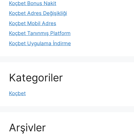
Koçbet Bonus Nakit
Koçbet Adres Değişikliği
Koçbet Mobil Adres
Koçbet Tanınmış Platform
Koçbet Uygulama İndirme
Kategoriler
Koçbet
Arşivler