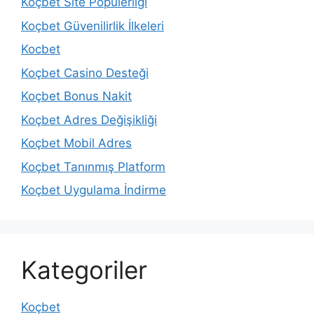
Koçbet Site Popülerliği
Koçbet Güvenilirlik İlkeleri
Kocbet
Koçbet Casino Desteği
Koçbet Bonus Nakit
Koçbet Adres Değişikliği
Koçbet Mobil Adres
Koçbet Tanınmış Platform
Koçbet Uygulama İndirme
Kategoriler
Koçbet