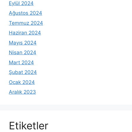
Eylül 2024
Ağustos 2024
Temmuz 2024
Haziran 2024
Mayıs 2024
Nisan 2024
Mart 2024
Şubat 2024
Ocak 2024
Aralık 2023
Etiketler