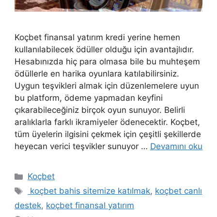
Koçbet finansal yatırım kredi yerine hemen
kullanılabilecek ödüller olduğu için avantajlıdır.
Hesabınızda hiç para olmasa bile bu muhteşem
ödüllerle en harika oyunlara katılabilirsiniz.
Uygun teşvikleri almak için düzenlemelere uyun
bu platform, ödeme yapmadan keyfini
çıkarabileceğiniz birçok oyun sunuyor. Belirli
aralıklarla farklı ikramiyeler ödenecektir. Koçbet,
tüm üyelerin ilgisini çekmek için çeşitli şekillerde
heyecan verici teşvikler sunuyor …
Devamını oku
Kategoriler
Koçbet
Etiketler
koçbet bahis sitemize katılmak
,
koçbet canlı
destek
,
koçbet finansal yatırım