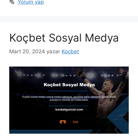
Yorum yap
Koçbet Sosyal Medya
Mart 20, 2024
yazar
Koçbet