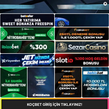
×
KOÇBET GİRİŞ İÇİN TIKLAYINIZ!