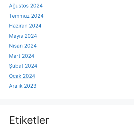
Ağustos 2024
Temmuz 2024
Haziran 2024
Mayıs 2024
Nisan 2024
Mart 2024
Şubat 2024
Ocak 2024
Aralık 2023
Etiketler