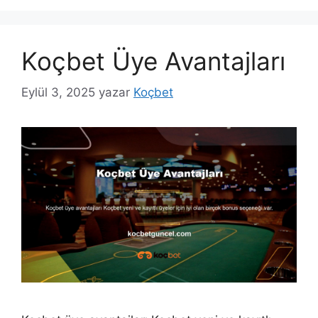
Koçbet Üye Avantajları
Eylül 3, 2025
yazar
Koçbet