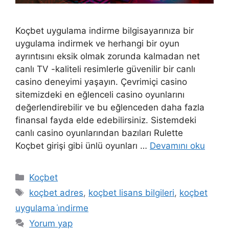
Koçbet uygulama indirme bilgisayarınıza bir
uygulama indirmek ve herhangi bir oyun
ayrıntısını eksik olmak zorunda kalmadan net
canlı TV -kaliteli resimlerle güvenilir bir canlı
casino deneyimi yaşayın. Çevrimiçi casino
sitemizdeki en eğlenceli casino oyunlarını
değerlendirebilir ve bu eğlenceden daha fazla
finansal fayda elde edebilirsiniz. Sistemdeki
canlı casino oyunlarından bazıları Rulette
Koçbet girişi gibi ünlü oyunları …
Devamını oku
Kategoriler
Koçbet
Etiketler
koçbet adres
,
koçbet lisans bilgileri
,
koçbet
uygulama i̇ndirme
Yorum yap