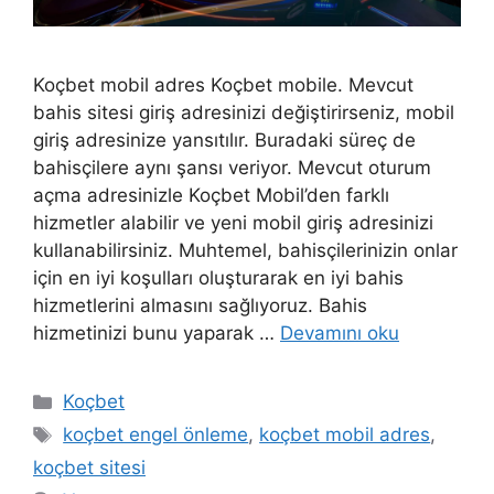
Koçbet mobil adres Koçbet mobile. Mevcut
bahis sitesi giriş adresinizi değiştirirseniz, mobil
giriş adresinize yansıtılır. Buradaki süreç de
bahisçilere aynı şansı veriyor. Mevcut oturum
açma adresinizle Koçbet Mobil’den farklı
hizmetler alabilir ve yeni mobil giriş adresinizi
kullanabilirsiniz. Muhtemel, bahisçilerinizin onlar
için en iyi koşulları oluşturarak en iyi bahis
hizmetlerini almasını sağlıyoruz. Bahis
hizmetinizi bunu yaparak …
Devamını oku
Kategoriler
Koçbet
Etiketler
koçbet engel önleme
,
koçbet mobil adres
,
koçbet sitesi