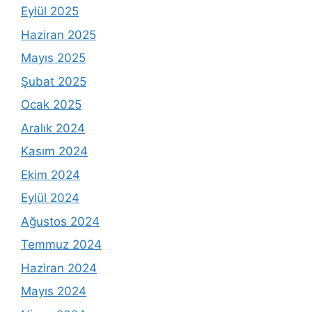
Eylül 2025
Haziran 2025
Mayıs 2025
Şubat 2025
Ocak 2025
Aralık 2024
Kasım 2024
Ekim 2024
Eylül 2024
Ağustos 2024
Temmuz 2024
Haziran 2024
Mayıs 2024