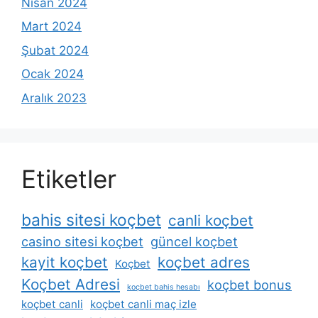
Nisan 2024
Mart 2024
Şubat 2024
Ocak 2024
Aralık 2023
Etiketler
bahis sitesi koçbet
canli koçbet
casino sitesi koçbet
güncel koçbet
kayit koçbet
koçbet adres
Koçbet
Koçbet Adresi
koçbet bonus
koçbet bahis hesabı
koçbet canli
koçbet canli maç izle