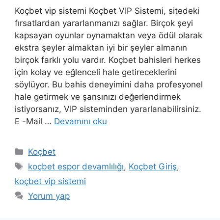
Koçbet vip sistemi Koçbet VIP Sistemi, sitedeki
fırsatlardan yararlanmanızı sağlar. Birçok şeyi
kapsayan oyunlar oynamaktan veya ödül olarak
ekstra şeyler almaktan iyi bir şeyler almanın
birçok farklı yolu vardır. Koçbet bahisleri herkes
için kolay ve eğlenceli hale getireceklerini
söylüyor. Bu bahis deneyimini daha profesyonel
hale getirmek ve şansınızı değerlendirmek
istiyorsanız, VIP sisteminden yararlanabilirsiniz.
E -Mail …
Devamını oku
Kategoriler
Koçbet
Etiketler
koçbet espor devamlılığı
,
Koçbet Giriş
,
koçbet vip sistemi
Yorum yap