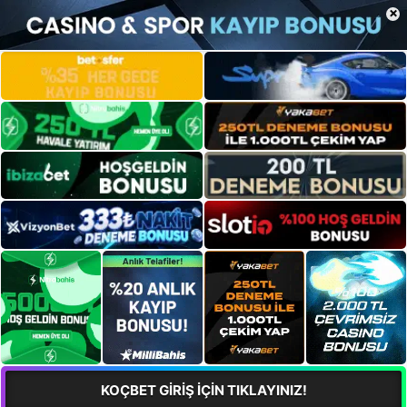
×
KOÇBET GİRİŞ İÇİN TIKLAYINIZ!