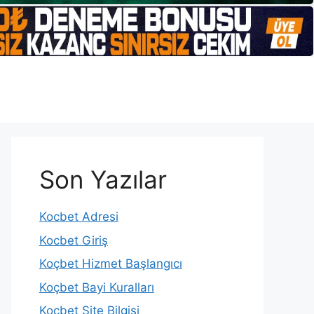
Son Yazılar
Kocbet Adresi
Kocbet Giriş
Koçbet Hizmet Başlangıcı
Koçbet Bayi Kuralları
Koçbet Site Bilgisi