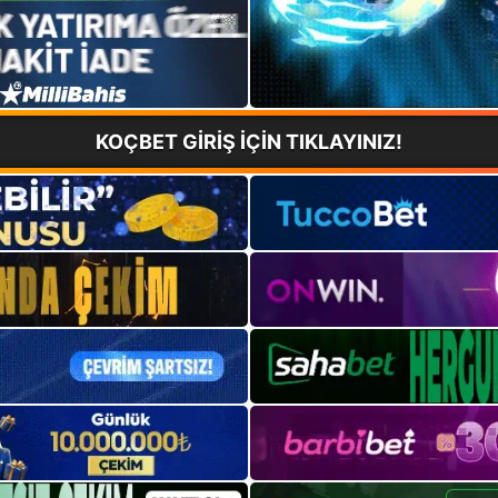
KOÇBET GİRİŞ İÇİN TIKLAYINIZ!