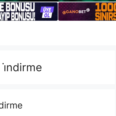
i̇ndirme
dirme