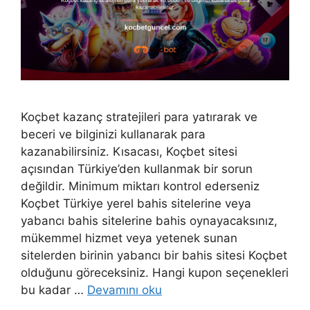
Koçbet kazanç stratejileri para yatırarak ve
beceri ve bilginizi kullanarak para
kazanabilirsiniz. Kısacası, Koçbet sitesi
açısından Türkiye’den kullanmak bir sorun
değildir. Minimum miktarı kontrol ederseniz
Koçbet Türkiye yerel bahis sitelerine veya
yabancı bahis sitelerine bahis oynayacaksınız,
mükemmel hizmet veya yetenek sunan
sitelerden birinin yabancı bir bahis sitesi Koçbet
olduğunu göreceksiniz. Hangi kupon seçenekleri
bu kadar …
Devamını oku