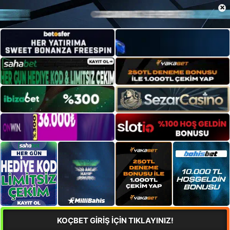
×
KOÇBET GİRİŞ İÇİN TIKLAYINIZ!