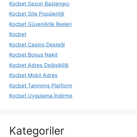
Koçbet Sezon Başlangıcı
Koçbet Site Popülerliği
Koçbet Güvenilirlik İlkeleri
Kocbet
Koçbet Casino Desteği
Koçbet Bonus Nakit
Koçbet Adres Değişikliği
Koçbet Mobil Adres
Koçbet Tanınmış Platform
Koçbet Uygulama İndirme
Kategoriler