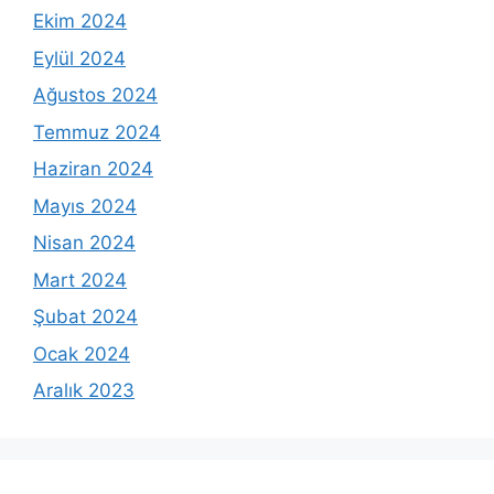
Ekim 2024
Eylül 2024
Ağustos 2024
Temmuz 2024
Haziran 2024
Mayıs 2024
Nisan 2024
Mart 2024
Şubat 2024
Ocak 2024
Aralık 2023