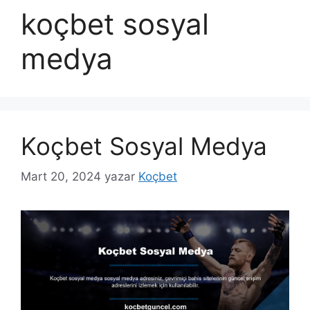
koçbet sosyal
medya
Koçbet Sosyal Medya
Mart 20, 2024
yazar
Koçbet