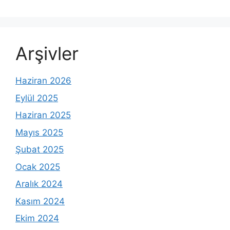
Arşivler
Haziran 2026
Eylül 2025
Haziran 2025
Mayıs 2025
Şubat 2025
Ocak 2025
Aralık 2024
Kasım 2024
Ekim 2024