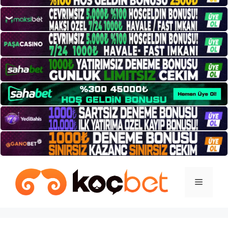
İçeriğe
atla
Menü