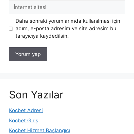
İnternet
sitesi
Daha sonraki yorumlarımda kullanılması için
adım, e-posta adresim ve site adresim bu
tarayıcıya kaydedilsin.
Son Yazılar
Kocbet Adresi
Kocbet Giriş
Koçbet Hizmet Başlangıcı