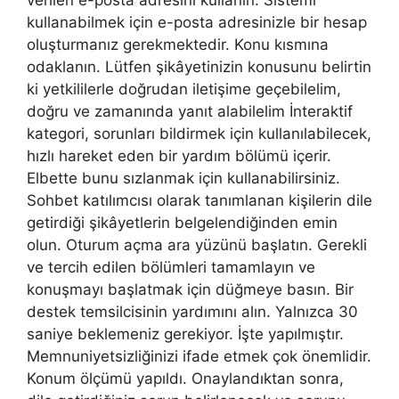
verilen e-posta adresini kullanın. Sistemi
kullanabilmek için e-posta adresinizle bir hesap
oluşturmanız gerekmektedir. Konu kısmına
odaklanın. Lütfen şikâyetinizin konusunu belirtin
ki yetkililerle doğrudan iletişime geçebilelim,
doğru ve zamanında yanıt alabilelim İnteraktif
kategori, sorunları bildirmek için kullanılabilecek,
hızlı hareket eden bir yardım bölümü içerir.
Elbette bunu sızlanmak için kullanabilirsiniz.
Sohbet katılımcısı olarak tanımlanan kişilerin dile
getirdiği şikâyetlerin belgelendiğinden emin
olun. Oturum açma ara yüzünü başlatın. Gerekli
ve tercih edilen bölümleri tamamlayın ve
konuşmayı başlatmak için düğmeye basın. Bir
destek temsilcisinin yardımını alın. Yalnızca 30
saniye beklemeniz gerekiyor. İşte yapılmıştır.
Memnuniyetsizliğinizi ifade etmek çok önemlidir.
Konum ölçümü yapıldı. Onaylandıktan sonra,