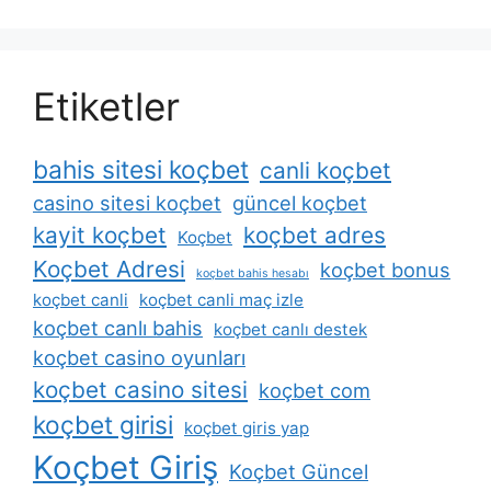
Etiketler
bahis sitesi koçbet
canli koçbet
casino sitesi koçbet
güncel koçbet
kayit koçbet
koçbet adres
Koçbet
Koçbet Adresi
koçbet bonus
koçbet bahis hesabı
koçbet canli
koçbet canli maç izle
koçbet canlı bahis
koçbet canlı destek
koçbet casino oyunları
koçbet casino sitesi
koçbet com
koçbet girisi
koçbet giris yap
Koçbet Giriş
Koçbet Güncel