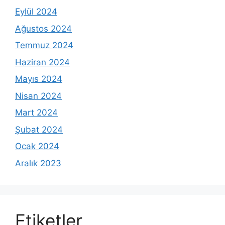
Eylül 2024
Ağustos 2024
Temmuz 2024
Haziran 2024
Mayıs 2024
Nisan 2024
Mart 2024
Şubat 2024
Ocak 2024
Aralık 2023
Etiketler