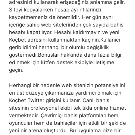
adresinizi kullanarak erişeceğiniz anlamına gelir.
Siteyi kopyalarken hesap ayrıntılarınızı
kaybetmemeniz de önemlidir. Her gün aynı
içeriğe sahip web sitelerinden çok sayıda bahis
hesabı kapatılıyor. Hesabı kaldırmayın ve yeni
Koçbet adresini kullanmaktan kaçının.Kullanıcı
geribildirimi herhangi bir olumlu değişiklik
göstermedi.Bonuslar hakkında daha fazla bilgi
edinmek için lütfen destek ekibiyle iletişime
geçin.
Herhangi bir nedenle web sitenizin potansiyelini
en üst düzeye çıkarmanıza yardımcı olmak için
Koçbet Twitter girişini kullanır. Canlı bahis
sitesinin profesyonel ekibi tek tıkla online hizmet
vermektedir. Çevrimiçi bahis platformları hem
oyuncular hem de bahisçiler için etkili bir şekilde
yeni bir arena oluşturdu. Bu uygulama bize bir