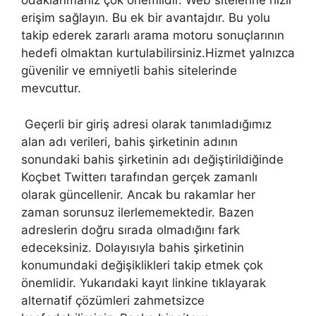
odaklanmanız çok önemlidir. Web sitelerine hızlı
erişim sağlayın. Bu ek bir avantajdır. Bu yolu
takip ederek zararlı arama motoru sonuçlarının
hedefi olmaktan kurtulabilirsiniz.Hizmet yalnızca
güvenilir ve emniyetli bahis sitelerinde
mevcuttur.
Geçerli bir giriş adresi olarak tanımladığımız
alan adı verileri, bahis şirketinin adının
sonundaki bahis şirketinin adı değiştirildiğinde
Koçbet Twitterı tarafından gerçek zamanlı
olarak güncellenir. Ancak bu rakamlar her
zaman sorunsuz ilerlememektedir. Bazen
adreslerin doğru sırada olmadığını fark
edeceksiniz. Dolayısıyla bahis şirketinin
konumundaki değişiklikleri takip etmek çok
önemlidir. Yukarıdaki kayıt linkine tıklayarak
alternatif çözümleri zahmetsizce