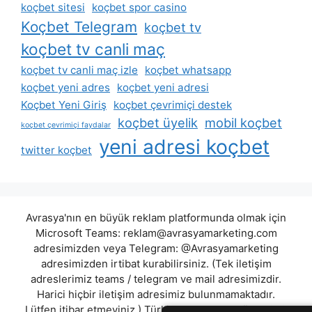
koçbet sitesi
koçbet spor casino
Koçbet Telegram
koçbet tv
koçbet tv canli maç
koçbet tv canli maç izle
koçbet whatsapp
koçbet yeni adres
koçbet yeni adresi
Koçbet Yeni Giriş
koçbet çevrimiçi destek
koçbet üyelik
mobil koçbet
koçbet çevrimiçi faydalar
yeni adresi koçbet
twitter koçbet
Avrasya'nın en büyük reklam platformunda olmak için
Microsoft Teams:
reklam@avrasyamarketing.com
adresimizden veya Telegram: @Avrasyamarketing
adresimizden irtibat kurabilirsiniz. (Tek iletişim
adreslerimiz teams / telegram ve mail adresimizdir.
Harici hiçbir iletişim adresimiz bulunmamaktadır.
Lütfen itibar etmeyiniz.) Türkiye yasalarına göre 7258