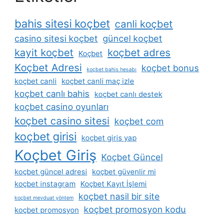
bahis sitesi koçbet
canli koçbet
casino sitesi koçbet
güncel koçbet
kayit koçbet
koçbet adres
Koçbet
Koçbet Adresi
koçbet bonus
koçbet bahis hesabı
koçbet canli
koçbet canli maç izle
koçbet canlı bahis
koçbet canlı destek
koçbet casino oyunları
koçbet casino sitesi
koçbet com
koçbet girisi
koçbet giris yap
Koçbet Giriş
Koçbet Güncel
koçbet güncel adresi
koçbet güvenlir mi
koçbet instagram
Koçbet Kayıt İşlemi
koçbet nasil bir site
koçbet mevduat yöntem
koçbet promosyon kodu
koçbet promosyon