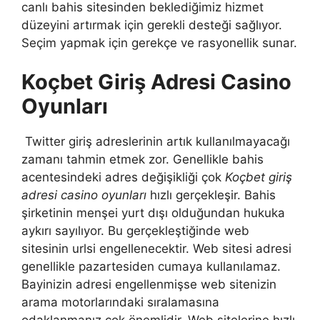
canlı bahis sitesinden beklediğimiz hizmet
düzeyini artırmak için gerekli desteği sağlıyor.
Seçim yapmak için gerekçe ve rasyonellik sunar.
Koçbet Giriş Adresi Casino
Oyunları
Twitter giriş adreslerinin artık kullanılmayacağı
zamanı tahmin etmek zor. Genellikle bahis
acentesindeki adres değişikliği çok
Koçbet giriş
adresi casino oyunları
hızlı gerçekleşir. Bahis
şirketinin menşei yurt dışı olduğundan hukuka
aykırı sayılıyor. Bu gerçekleştiğinde web
sitesinin urlsi engellenecektir. Web sitesi adresi
genellikle pazartesiden cumaya kullanılamaz.
Bayinizin adresi engellenmişse web sitenizin
arama motorlarındaki sıralamasına