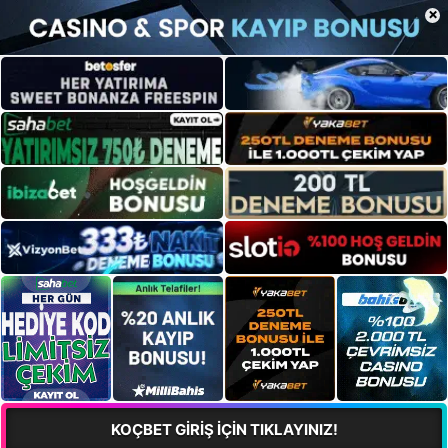
×
KOÇBET GİRİŞ İÇİN TIKLAYINIZ!