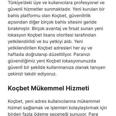
Türkiye’deki üye ve kullanıcılara profesyonel ve
güvenli hizmetler sunmaktadır. Yeni kurulan bir
bahis platformu olan Koçbet, güvenilirlik
açısından diğer birçok bahis sitesini geride
bırakmıştır. Birçok avantaj ve fırsat sunan yeni
lokasyon Koçbet lisans otoritesi tarafından
yetkilendirildi ve bu yetkiyi aldı. Yeni
yetkilendirilen Koçbet adresleri her ay ve
haftada doğrulanıp düzeltiliyor. Paranızı
güvendiğimiz yeni Koçbet lokasyonunuzda
güvenli bir şekilde kullanmanıza olanak tanıyan
çekinizi takdir ediyoruz.
Koçbet Mükemmel Hizmeti
Koçbet, yeni adres kullanıcılarına mükemmel
hizmet sağlamak ve işlemleri kolaylaştırmak için
birden fazla ödeme seçeneği sunuyor. Para