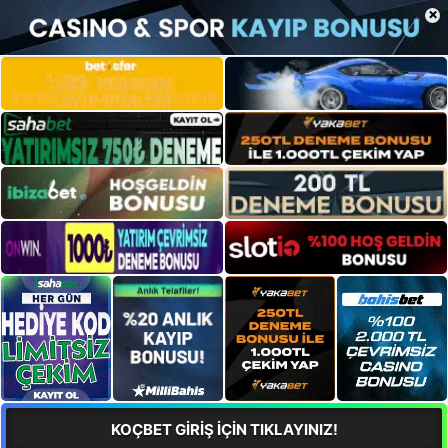
×
KOÇBET GİRİŞ İÇİN TIKLAYINIZ!