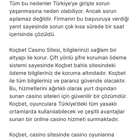
Tüm bu nedenler Türkiye’ye girişte sorun
yaşanmasına neden olabiliyor. Ancak sorun
aşılamaz değildir. Firmanın bu başvuruya verdiği
yanıt sayesinde sorun çok kısa sürede bir saat
içerisinde çözüldü.
Koçbet Casino Sitesi, bilgilerinizi sağlam bir
altyapı ile korur. Çift yönlü şifre korumalı ödeme
sistemi sayesinde Koçbet bahis sitesindeki
ödeme bilgileriniz de koruma altındadır. Koçbet
ile tüm bilgileriniz ve paranız güvende olacaktır.
Bu, hizmetlerini ağırlıklı olarak yurt dışından
sunan casino siteleri için güvenilir bir çözümdür.
Koçbet, oyunculara Türkiye’deki tüm yasaklı
ortamlarda kullanılabilecek ve çeşitli avantajlar
sunan bir online casino hizmeti sunmaktadır.
Koçbet, casino sitesinde casino oyunlarına