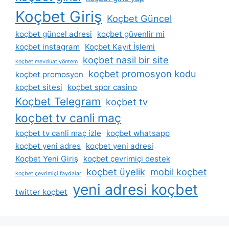
Koçbet Giriş
Koçbet Güncel
koçbet güncel adresi
koçbet güvenlir mi
koçbet instagram
Koçbet Kayıt İşlemi
koçbet nasil bir site
koçbet mevduat yöntem
koçbet promosyon kodu
koçbet promosyon
koçbet sitesi
koçbet spor casino
Koçbet Telegram
koçbet tv
koçbet tv canli maç
koçbet tv canli maç izle
koçbet whatsapp
koçbet yeni adres
koçbet yeni adresi
Koçbet Yeni Giriş
koçbet çevrimiçi destek
koçbet üyelik
mobil koçbet
koçbet çevrimiçi faydalar
yeni adresi koçbet
twitter koçbet