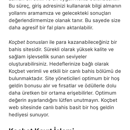
Bu süreç, giriş adresinizi kullanarak bilgi almanın
yollarını aramamıza ve gelecekteki sonuçları
değerlendirmemize olanak tanır. Bu sayede size
daha agresif bir fal planı aktarılabilir.
Koçbet
bonusları
ile para kazanabileceğiniz bir
bahis sitesidir. Sürekli olarak yüksek kalite ve
sağlam işlevsellik sunan seviyeler
oluşturabilirsiniz. Hedeflerinize bağlı olarak
Koçbet verimli ve etkili bir canlı bahis bölümü de
bulunmaktadır. Site yöneticileri optimum bir hoş
geldin bonusu alır ve fırsatlar ve ödüllerle dolu
daha üretken bir ortama erişebilirler. Optimum
değerin ayarlandığını lütfen unutmayın. Koçbet
web sitesinde canlı bahis basit bir hoş geldin
hediyesi sunuyor.