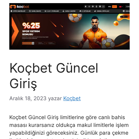
Koçbet Güncel
Giriş
Aralık 18, 2023
yazar
Koçbet
Koçbet Güncel Giriş limitlerine göre canlı bahis
masası kurarsanız oldukça makul limitlerle işlem
yapabildiğinizi göreceksiniz. Günlük para çekme