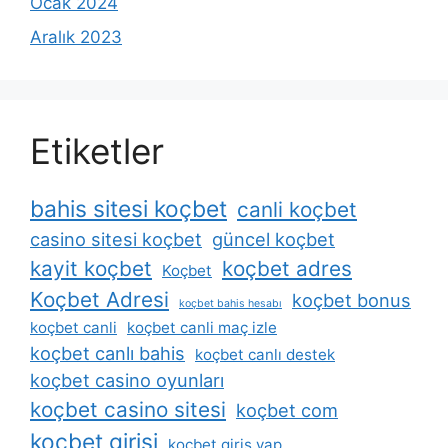
Ocak 2024
Aralık 2023
Etiketler
bahis sitesi koçbet
canli koçbet
casino sitesi koçbet
güncel koçbet
kayit koçbet
koçbet adres
Koçbet
Koçbet Adresi
koçbet bonus
koçbet bahis hesabı
koçbet canli
koçbet canli maç izle
koçbet canlı bahis
koçbet canlı destek
koçbet casino oyunları
koçbet casino sitesi
koçbet com
koçbet girisi
koçbet giris yap