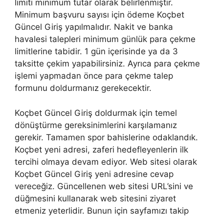
limiti minimum tutar olarak belirlenmiştir.
Minimum başvuru sayısı için ödeme Koçbet
Güncel Giriş yapılmalıdır. Nakit ve banka
havalesi talepleri minimum günlük para çekme
limitlerine tabidir. 1 gün içerisinde ya da 3
taksitte çekim yapabilirsiniz. Ayrıca para çekme
işlemi yapmadan önce para çekme talep
formunu doldurmanız gerekecektir.
Koçbet Güncel Giriş doldurmak için temel
dönüştürme gereksinimlerini karşılamanız
gerekir. Tamamen spor bahislerine odaklandık.
Koçbet yeni adresi, zaferi hedefleyenlerin ilk
tercihi olmaya devam ediyor. Web sitesi olarak
Koçbet Güncel Giriş yeni adresine cevap
vereceğiz. Güncellenen web sitesi URL’sini ve
düğmesini kullanarak web sitesini ziyaret
etmeniz yeterlidir. Bunun için sayfamızı takip