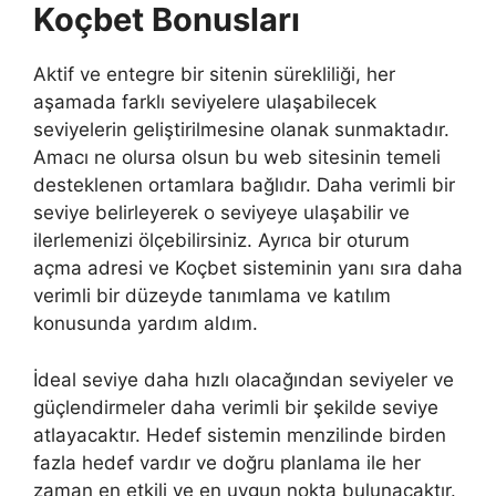
Koçbet Bonusları
Aktif ve entegre bir sitenin sürekliliği, her
aşamada farklı seviyelere ulaşabilecek
seviyelerin geliştirilmesine olanak sunmaktadır.
Amacı ne olursa olsun bu web sitesinin temeli
desteklenen ortamlara bağlıdır. Daha verimli bir
seviye belirleyerek o seviyeye ulaşabilir ve
ilerlemenizi ölçebilirsiniz. Ayrıca bir oturum
açma adresi ve Koçbet sisteminin yanı sıra daha
verimli bir düzeyde tanımlama ve katılım
konusunda yardım aldım.
İdeal seviye daha hızlı olacağından seviyeler ve
güçlendirmeler daha verimli bir şekilde seviye
atlayacaktır. Hedef sistemin menzilinde birden
fazla hedef vardır ve doğru planlama ile her
zaman en etkili ve en uygun nokta bulunacaktır.