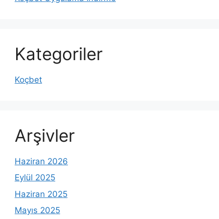
Kategoriler
Koçbet
Arşivler
Haziran 2026
Eylül 2025
Haziran 2025
Mayıs 2025