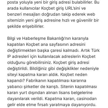
posta yoluyla yeni bir giriş adresi bulabilirler. Bu
arada kullanıcılar Koçbet giriş URL’sini ve
benzeri mesajları doğrudan takip ederek web
sitemizin yeni giriş adresine hızlı ve güvenilir bir
şekilde erişebilirler.
Bilgi ve Haberleşme Bakanlığı’nın kararıyla
kapatılan Koçbet ana sayfasının adresini
değiştirmekten başka çaresi kalmadı. Artık Türk
IP adresleri için kullanılacak adreslerin Koçbet
olduğunu görebilirsiniz. Koçbet giriş adresi
değiştirildi. Bildiğiniz gibi değişiklikler nedeniyle
siteyi kapatma kararı aldık. Koçbet neden
kapandı? Fabrikanın kapatılması kararına
yabancı şirketler de karıştı. Sitenin kapatılması
kararı yurt dışından alınan lisans belgelerine
dayanılarak verildi. Kapatma kararı, casinodan
gelir elde etme fırsatı yaratmaya dayanıyordu.