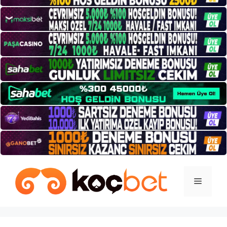
İçeriğe
atla
Menü