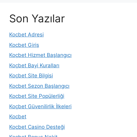
Son Yazılar
Kocbet Adresi
Kocbet Giriş
Koçbet Hizmet Başlangıcı
Koçbet Bayi Kuralları
Koçbet Site Bilgisi
Koçbet Sezon Başlangıcı
Koçbet Site Popülerliği
Koçbet Güvenilirlik İlkeleri
Kocbet
Koçbet Casino Desteği