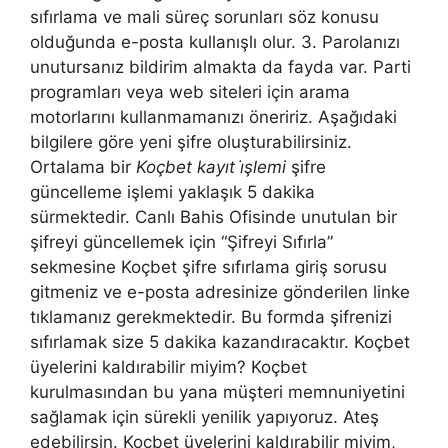
sıfırlama ve mali süreç sorunları söz konusu
olduğunda e-posta kullanışlı olur. 3. Parolanızı
unutursanız bildirim almakta da fayda var. Parti
programları veya web siteleri için arama
motorlarını kullanmamanızı öneririz. Aşağıdaki
bilgilere göre yeni şifre oluşturabilirsiniz.
Ortalama bir
Koçbet kayıt i̇şlemi
şifre
güncelleme işlemi yaklaşık 5 dakika
sürmektedir. Canlı Bahis Ofisinde unutulan bir
şifreyi güncellemek için “Şifreyi Sıfırla”
sekmesine Koçbet şifre sıfırlama giriş sorusu
gitmeniz ve e-posta adresinize gönderilen linke
tıklamanız gerekmektedir. Bu formda şifrenizi
sıfırlamak size 5 dakika kazandıracaktır. Koçbet
üyelerini kaldırabilir miyim? Koçbet
kurulmasından bu yana müşteri memnuniyetini
sağlamak için sürekli yenilik yapıyoruz. Ateş
edebilirsin. Koçbet üyelerini kaldırabilir miyim,