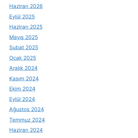
Haziran 2026
Eylül 2025
Haziran 2025
Mayıs 2025
Şubat 2025
Ocak 2025
Aralık 2024
Kasım 2024
Ekim 2024
Eylül 2024
Ağustos 2024
Temmuz 2024
Haziran 2024