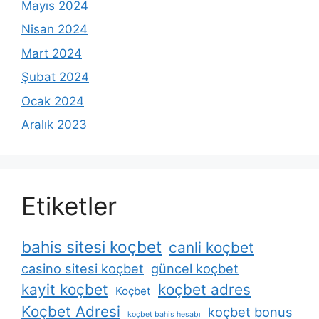
Mayıs 2024
Nisan 2024
Mart 2024
Şubat 2024
Ocak 2024
Aralık 2023
Etiketler
bahis sitesi koçbet
canli koçbet
casino sitesi koçbet
güncel koçbet
kayit koçbet
koçbet adres
Koçbet
Koçbet Adresi
koçbet bonus
koçbet bahis hesabı