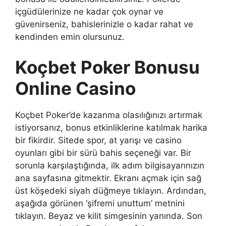
içgüdülerinize ne kadar çok oynar ve
güvenirseniz, bahislerinizle o kadar rahat ve
kendinden emin olursunuz.
Koçbet Poker Bonusu
Online Casino
Koçbet Poker’de kazanma olasılığınızı artırmak
istiyorsanız, bonus etkinliklerine katılmak harika
bir fikirdir. Sitede spor, at yarışı ve casino
oyunları gibi bir sürü bahis seçeneği var. Bir
sorunla karşılaştığında, ilk adım bilgisayarınızın
ana sayfasına gitmektir. Ekranı açmak için sağ
üst köşedeki siyah düğmeye tıklayın. Ardından,
aşağıda görünen ‘şifremi unuttum’ metnini
tıklayın. Beyaz ve kilit simgesinin yanında. Son