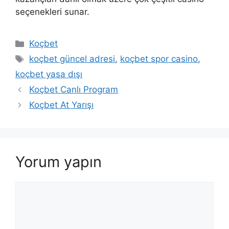
seçenekleri sunar.
Kategoriler
Koçbet
Etiketler
koçbet güncel adresi
,
koçbet spor casino
,
koçbet yasa dışı
Koçbet Canlı Program
Koçbet At Yarışı
Yorum yapın
Yorum