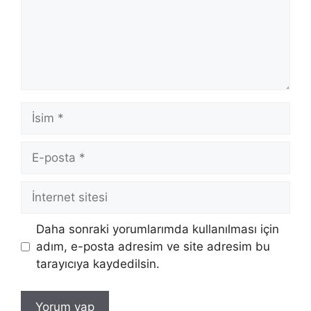
İsim
E-
posta
İnternet
sitesi
Daha sonraki yorumlarımda kullanılması için
adım, e-posta adresim ve site adresim bu
tarayıcıya kaydedilsin.