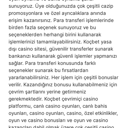
sunuyoruz. Üye olduğunuzda çok çeşitli cazip
promosyonlara ve özel ayrıcalıklara anında
erişim kazanırsınız. Para transferi işlemlerinde
birden fazla seçenek sunuyoruz ve bu
seçeneklerden herhangi birini kullanarak
işlemlerinizi tamamlayabilirsiniz. Koçbet yasa
dışı casino sitesi, güvenilir transferler sunarak
bankanızı kullanarak güvenli işlemler yapmanızı
sağlar. Para transferi konusunda farklı
seçenekler sunarak bu fırsatlardan
yararlanabilirsiniz. Her işlem için çeşitli bonuslar
verilir. Kazandığınız bonusu kullanabilmeniz için
çevrim şartlarını yerine getirmeniz
gerekmektedir. Koçbet çevrimiçi casino
platformu, canlı casino oyunları, canlı bahis
oyunları, casino oyunları, casino, özel etkinlikler,
oyun ve casino bonusları ve oyun ve casino
kazançları dahil olmak üzere çok çeşitli casino