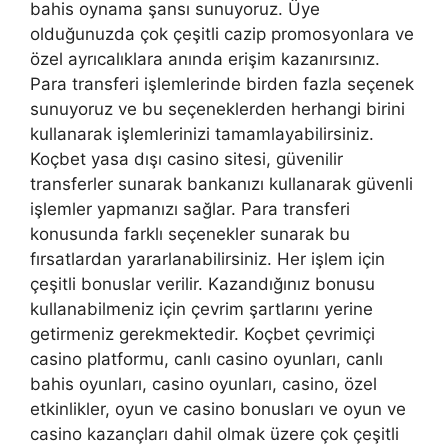
bahis oynama şansı sunuyoruz. Üye
olduğunuzda çok çeşitli cazip promosyonlara ve
özel ayrıcalıklara anında erişim kazanırsınız.
Para transferi işlemlerinde birden fazla seçenek
sunuyoruz ve bu seçeneklerden herhangi birini
kullanarak işlemlerinizi tamamlayabilirsiniz.
Koçbet yasa dışı casino sitesi, güvenilir
transferler sunarak bankanızı kullanarak güvenli
işlemler yapmanızı sağlar. Para transferi
konusunda farklı seçenekler sunarak bu
fırsatlardan yararlanabilirsiniz. Her işlem için
çeşitli bonuslar verilir. Kazandığınız bonusu
kullanabilmeniz için çevrim şartlarını yerine
getirmeniz gerekmektedir. Koçbet çevrimiçi
casino platformu, canlı casino oyunları, canlı
bahis oyunları, casino oyunları, casino, özel
etkinlikler, oyun ve casino bonusları ve oyun ve
casino kazançları dahil olmak üzere çok çeşitli