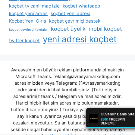
koçbet tv canli maç izle
koçbet whatsapp
koçbet yeni adres
koçbet yeni adresi
Koçbet Yeni Giriş
koçbet çevrimiçi destek
koçbet üyelik
mobil koçbet
koçbet çevrimiçi faydalar
yeni adresi koçbet
twitter koçbet
Avrasya'nın en büyük reklam platformunda olmak için
Microsoft Teams:
reklam@avrasyamarketing.com
adresimizden veya Telegram: @Avrasyamarketing
adresimizden irtibat kurabilirsiniz. (Tek iletişim
adreslerimiz teams / telegram ve mail adresimizdir.
Harici hiçbir iletişim adresimiz bulunmamaktadır.
Lütfen itibar etmeyiniz.) Türkiye yasalarına göre 7258
sayılı kanun uyarınca yasa dışı bahis oynamanın
cezaları mevcuttur. Şu an bulunduğunuz site hiç bir
şekilde illegal bahis oyunları oynatmıyor ve oynamaya