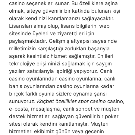
casino seçenekleri sunar. Bu özelliklere aşina
olmak, siteye güvenilir bir katkıda bulunan kişi
olarak kendinizi kanıtlamanızı sağlayacaktır.
Lisansları almış olup, lisans bilgilerini web
sitesinde üyeleri ve ziyaretçileri için
paylaşmaktadır. Gelişmiş altyapısı sayesinde
milletimizin karşılaştığı zorlukları başarıyla
aşarak kesintisiz hizmet sağlamıştır. En ileri
teknolojiye erişiminizi sağlamak için saygın
yazılım satıcılarıyla işbirliği yapıyoruz. Canlı
casino oyunlarından casino oyunlarına, canlı
bahis oyunlarından casino oyunlarına kadar
birçok farklı oyunla sizlere oynama şansı
sunuyoruz.
Koçbet özellikler spor casino
casino,
e-posta, mesajlaşma, canlı sohbet ve müşteri
destek hizmetleri sağlayan güvenilir bir poker
sitesi olarak kendini kanıtlamıştır. Müşteri
hizmetleri ekibimiz günün veya gecenin