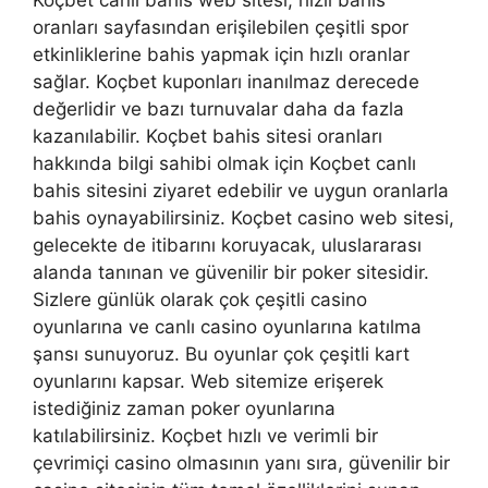
Koçbet canlı bahis web sitesi, hızlı bahis
oranları sayfasından erişilebilen çeşitli spor
etkinliklerine bahis yapmak için hızlı oranlar
sağlar. Koçbet kuponları inanılmaz derecede
değerlidir ve bazı turnuvalar daha da fazla
kazanılabilir. Koçbet bahis sitesi oranları
hakkında bilgi sahibi olmak için Koçbet canlı
bahis sitesini ziyaret edebilir ve uygun oranlarla
bahis oynayabilirsiniz. Koçbet casino web sitesi,
gelecekte de itibarını koruyacak, uluslararası
alanda tanınan ve güvenilir bir poker sitesidir.
Sizlere günlük olarak çok çeşitli casino
oyunlarına ve canlı casino oyunlarına katılma
şansı sunuyoruz. Bu oyunlar çok çeşitli kart
oyunlarını kapsar. Web sitemize erişerek
istediğiniz zaman poker oyunlarına
katılabilirsiniz. Koçbet hızlı ve verimli bir
çevrimiçi casino olmasının yanı sıra, güvenilir bir