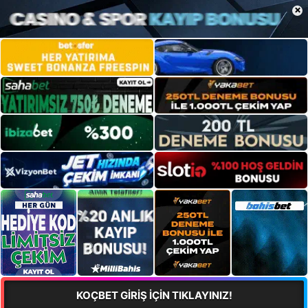
×
KOÇBET GİRİŞ İÇİN TIKLAYINIZ!