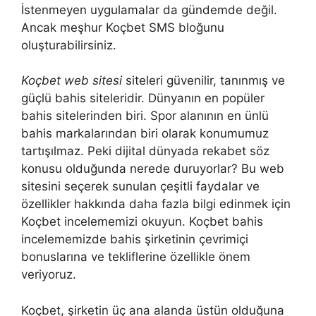
İstenmeyen uygulamalar da gündemde değil.
Ancak meşhur Koçbet SMS bloğunu
oluşturabilirsiniz.
Koçbet web sitesi
siteleri güvenilir, tanınmış ve
güçlü bahis siteleridir. Dünyanın en popüler
bahis sitelerinden biri. Spor alanının en ünlü
bahis markalarından biri olarak konumumuz
tartışılmaz. Peki dijital dünyada rekabet söz
konusu olduğunda nerede duruyorlar? Bu web
sitesini seçerek sunulan çeşitli faydalar ve
özellikler hakkında daha fazla bilgi edinmek için
Koçbet incelememizi okuyun. Koçbet bahis
incelememizde bahis şirketinin çevrimiçi
bonuslarına ve tekliflerine özellikle önem
veriyoruz.
Koçbet, şirketin üç ana alanda üstün olduğuna