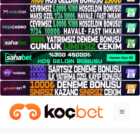
İçeriğe
atla
Menü