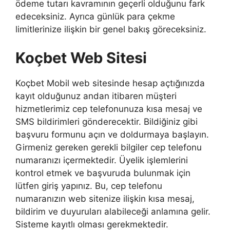
ödeme tutarı kavramının geçerli olduğunu fark
edeceksiniz. Ayrıca günlük para çekme
limitlerinize ilişkin bir genel bakış göreceksiniz.
Koçbet Web Sitesi
Koçbet Mobil web sitesinde hesap açtığınızda
kayıt olduğunuz andan itibaren müşteri
hizmetlerimiz cep telefonunuza kısa mesaj ve
SMS bildirimleri gönderecektir. Bildiğiniz gibi
başvuru formunu açın ve doldurmaya başlayın.
Girmeniz gereken gerekli bilgiler cep telefonu
numaranızı içermektedir. Üyelik işlemlerini
kontrol etmek ve başvuruda bulunmak için
lütfen giriş yapınız. Bu, cep telefonu
numaranızın web sitenize ilişkin kısa mesaj,
bildirim ve duyuruları alabileceği anlamına gelir.
Sisteme kayıtlı olması gerekmektedir.