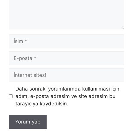
İsim
E-
posta
İnternet
sitesi
Daha sonraki yorumlarımda kullanılması için
adım, e-posta adresim ve site adresim bu
tarayıcıya kaydedilsin.