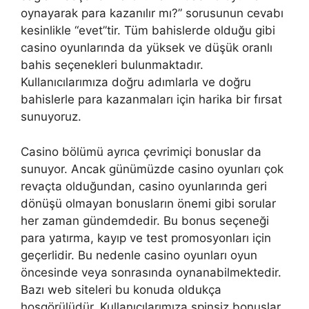
oynayarak para kazanılır mı?” sorusunun cevabı
kesinlikle “evet”tir. Tüm bahislerde olduğu gibi
casino oyunlarında da yüksek ve düşük oranlı
bahis seçenekleri bulunmaktadır.
Kullanıcılarımıza doğru adımlarla ve doğru
bahislerle para kazanmaları için harika bir fırsat
sunuyoruz.
Casino bölümü ayrıca çevrimiçi bonuslar da
sunuyor. Ancak günümüzde casino oyunları çok
revaçta olduğundan, casino oyunlarında geri
dönüşü olmayan bonusların önemi gibi sorular
her zaman gündemdedir. Bu bonus seçeneği
para yatırma, kayıp ve test promosyonları için
geçerlidir. Bu nedenle casino oyunları oyun
öncesinde veya sonrasında oynanabilmektedir.
Bazı web siteleri bu konuda oldukça
hoşgörülüdür. Kullanıcılarımıza spinsiz bonuslar