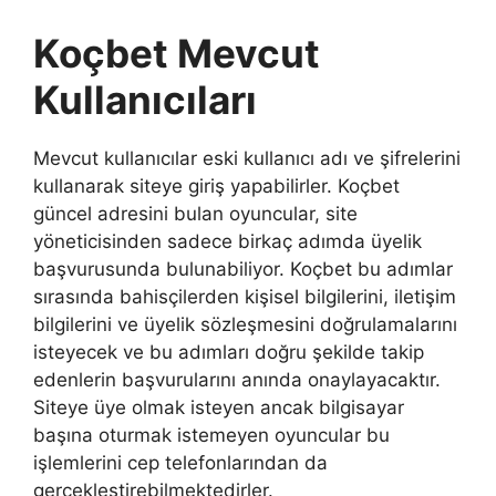
Koçbet Mevcut
Kullanıcıları
Mevcut kullanıcılar eski kullanıcı adı ve şifrelerini
kullanarak siteye giriş yapabilirler. Koçbet
güncel adresini bulan oyuncular, site
yöneticisinden sadece birkaç adımda üyelik
başvurusunda bulunabiliyor. Koçbet bu adımlar
sırasında bahisçilerden kişisel bilgilerini, iletişim
bilgilerini ve üyelik sözleşmesini doğrulamalarını
isteyecek ve bu adımları doğru şekilde takip
edenlerin başvurularını anında onaylayacaktır.
Siteye üye olmak isteyen ancak bilgisayar
başına oturmak istemeyen oyuncular bu
işlemlerini cep telefonlarından da
gerçekleştirebilmektedirler.