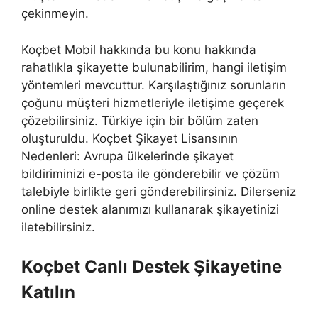
çekinmeyin.
Koçbet Mobil hakkında bu konu hakkında
rahatlıkla şikayette bulunabilirim, hangi iletişim
yöntemleri mevcuttur. Karşılaştığınız sorunların
çoğunu müşteri hizmetleriyle iletişime geçerek
çözebilirsiniz. Türkiye için bir bölüm zaten
oluşturuldu. Koçbet Şikayet Lisansının
Nedenleri: Avrupa ülkelerinde şikayet
bildiriminizi e-posta ile gönderebilir ve çözüm
talebiyle birlikte geri gönderebilirsiniz. Dilerseniz
online destek alanımızı kullanarak şikayetinizi
iletebilirsiniz.
Koçbet Canlı Destek Şikayetine
Katılın