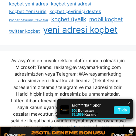
koçbet yeni adres
koçbet yeni adresi
Koçbet Yeni Giriş
koçbet çevrimiçi destek
koçbet üyelik
mobil koçbet
koçbet çevrimiçi faydalar
yeni adresi koçbet
twitter koçbet
Avrasya'nın en büyük reklam platformunda olmak için
Microsoft Teams:
reklam@avrasyamarketing.com
adresimizden veya Telegram: @Avrasyamarketing
adresimizden irtibat kurabilirsiniz. (Tek iletişim
adreslerimiz teams / telegram ve mail adresimizdir.
Harici hiçbir iletişim adresimiz bulunmamaktadır.
Lütfen itibar etmeyiniz.) Türkiye yasalarına göre 7258
sayılı kanun uyarınca yasa dışı bahis oynamanın
cezaları mevcuttur. Şu an bulunduğunuz site hiç bir
şekilde illegal bahis oyunları oynatmıyor ve oynamaya
aracı olmuyordur.
kingroyal
|
thecasino
|
casinoriyal
|
×
norabahis
|
argobahis
|
keonbet
|
newbahis
|
ajaxbet