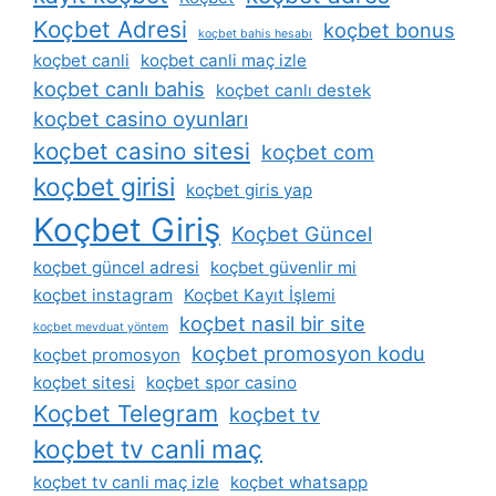
Koçbet Adresi
koçbet bonus
koçbet bahis hesabı
koçbet canli
koçbet canli maç izle
koçbet canlı bahis
koçbet canlı destek
koçbet casino oyunları
koçbet casino sitesi
koçbet com
koçbet girisi
koçbet giris yap
Koçbet Giriş
Koçbet Güncel
koçbet güncel adresi
koçbet güvenlir mi
koçbet instagram
Koçbet Kayıt İşlemi
koçbet nasil bir site
koçbet mevduat yöntem
koçbet promosyon kodu
koçbet promosyon
koçbet sitesi
koçbet spor casino
Koçbet Telegram
koçbet tv
koçbet tv canli maç
koçbet tv canli maç izle
koçbet whatsapp