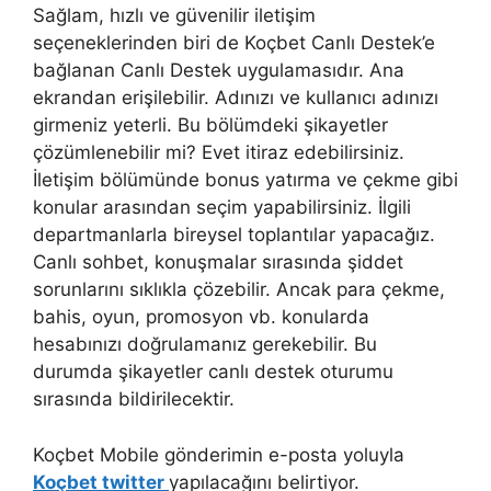
Sağlam, hızlı ve güvenilir iletişim
seçeneklerinden biri de Koçbet Canlı Destek’e
bağlanan Canlı Destek uygulamasıdır. Ana
ekrandan erişilebilir. Adınızı ve kullanıcı adınızı
girmeniz yeterli. Bu bölümdeki şikayetler
çözümlenebilir mi? Evet itiraz edebilirsiniz.
İletişim bölümünde bonus yatırma ve çekme gibi
konular arasından seçim yapabilirsiniz. İlgili
departmanlarla bireysel toplantılar yapacağız.
Canlı sohbet, konuşmalar sırasında şiddet
sorunlarını sıklıkla çözebilir. Ancak para çekme,
bahis, oyun, promosyon vb. konularda
hesabınızı doğrulamanız gerekebilir. Bu
durumda şikayetler canlı destek oturumu
sırasında bildirilecektir.
Koçbet Mobile gönderimin e-posta yoluyla
Koçbet twitter
yapılacağını belirtiyor.