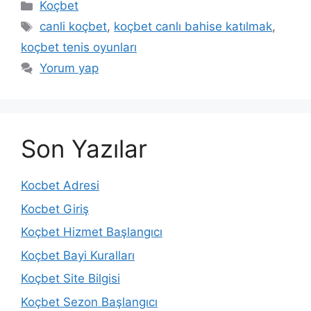
Kategoriler
Koçbet
Etiketler
canli koçbet
,
koçbet canlı bahise katılmak
,
koçbet tenis oyunları
Yorum yap
Son Yazılar
Kocbet Adresi
Kocbet Giriş
Koçbet Hizmet Başlangıcı
Koçbet Bayi Kuralları
Koçbet Site Bilgisi
Koçbet Sezon Başlangıcı