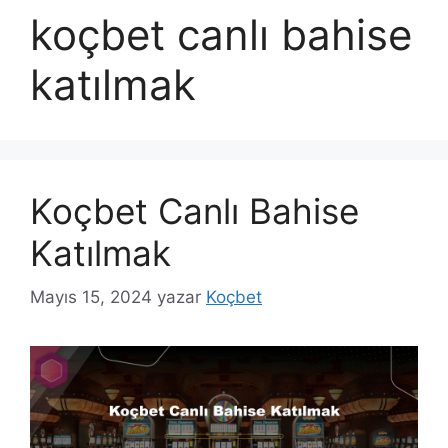
koçbet canlı bahise
katılmak
Koçbet Canlı Bahise
Katılmak
Mayıs 15, 2024
yazar
Koçbet