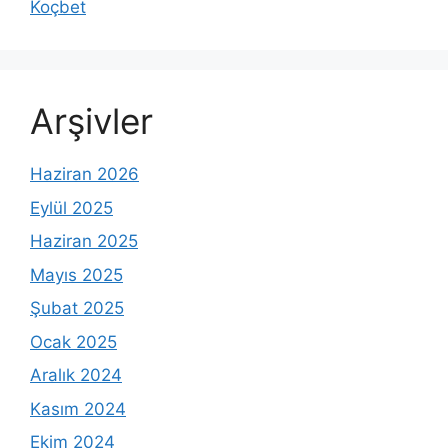
Koçbet
Arşivler
Haziran 2026
Eylül 2025
Haziran 2025
Mayıs 2025
Şubat 2025
Ocak 2025
Aralık 2024
Kasım 2024
Ekim 2024