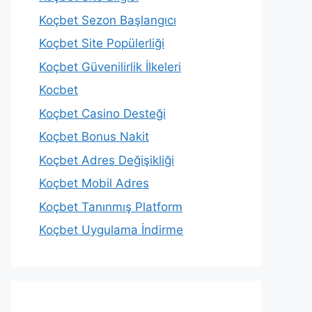
Koçbet Sezon Başlangıcı
Koçbet Site Popülerliği
Koçbet Güvenilirlik İlkeleri
Kocbet
Koçbet Casino Desteği
Koçbet Bonus Nakit
Koçbet Adres Değişikliği
Koçbet Mobil Adres
Koçbet Tanınmış Platform
Koçbet Uygulama İndirme