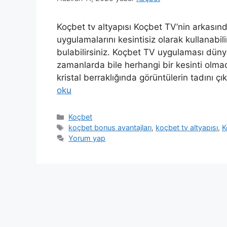
Koçbet tv altyapısı Koçbet TV’nin arkasında
uygulamalarını kesintisiz olarak kullanabi
bulabilirsiniz. Koçbet TV uygulaması dünya
zamanlarda bile herhangi bir kesinti olma
kristal berraklığında görüntülerin tadını ç
oku
Kategoriler
Koçbet
Etiketler
koçbet bonus avantajları
,
koçbet tv altyapısı
,
K
Yorum yap