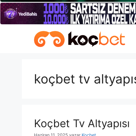
İçeriğe
atla
koçbet tv altyapı
Koçbet Tv Altyapısı
Haziran 11, 2025
yazar
Koçbet