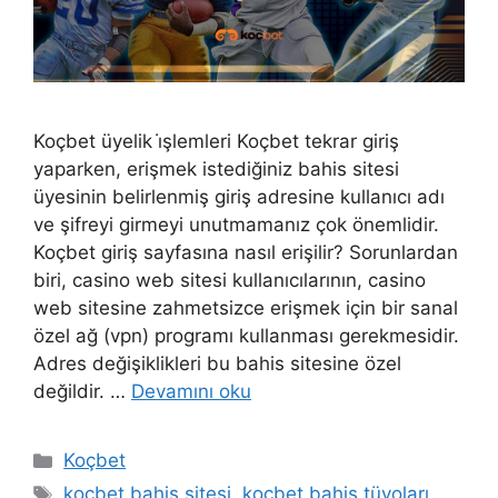
Koçbet üyelik i̇şlemleri Koçbet tekrar giriş
yaparken, erişmek istediğiniz bahis sitesi
üyesinin belirlenmiş giriş adresine kullanıcı adı
ve şifreyi girmeyi unutmamanız çok önemlidir.
Koçbet giriş sayfasına nasıl erişilir? Sorunlardan
biri, casino web sitesi kullanıcılarının, casino
web sitesine zahmetsizce erişmek için bir sanal
özel ağ (vpn) programı kullanması gerekmesidir.
Adres değişiklikleri bu bahis sitesine özel
değildir. …
Devamını oku
Kategoriler
Koçbet
Etiketler
koçbet bahis sitesi
,
koçbet bahis tüyoları