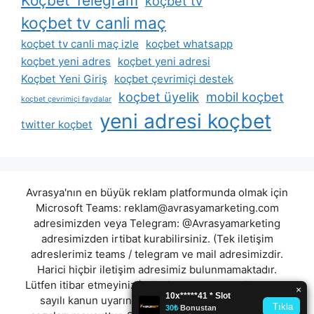
Koçbet Telegram
koçbet tv
koçbet tv canli maç
koçbet tv canli maç izle
koçbet whatsapp
koçbet yeni adres
koçbet yeni adresi
Koçbet Yeni Giriş
koçbet çevrimiçi destek
koçbet üyelik
mobil koçbet
koçbet çevrimiçi faydalar
yeni adresi koçbet
twitter koçbet
Avrasya'nın en büyük reklam platformunda olmak için
Microsoft Teams:
reklam@avrasyamarketing.com
adresimizden veya Telegram: @Avrasyamarketing
adresimizden irtibat kurabilirsiniz. (Tek iletişim
adreslerimiz teams / telegram ve mail adresimizdir.
Harici hiçbir iletişim adresimiz bulunmamaktadır.
Lütfen itibar etmeyiniz.) Türkiye yasalarına göre 7258
sayılı kanun uyarınca yasa dışı bahis oynamanın