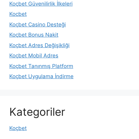
Koçbet Güvenilirlik İlkeleri
Kocbet
Koçbet Casino Desteği
Koçbet Bonus Nakit
Koçbet Adres Değişikliği
Koçbet Mobil Adres
Koçbet Tanınmış Platform
Koçbet Uygulama İndirme
Kategoriler
Koçbet