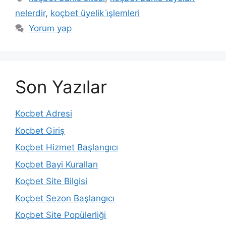
nelerdir
,
koçbet üyelik i̇şlemleri
Yorum yap
Son Yazılar
Kocbet Adresi
Kocbet Giriş
Koçbet Hizmet Başlangıcı
Koçbet Bayi Kuralları
Koçbet Site Bilgisi
Koçbet Sezon Başlangıcı
Koçbet Site Popülerliği