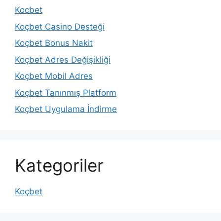
Kocbet
Koçbet Casino Desteği
Koçbet Bonus Nakit
Koçbet Adres Değişikliği
Koçbet Mobil Adres
Koçbet Tanınmış Platform
Koçbet Uygulama İndirme
Kategoriler
Koçbet