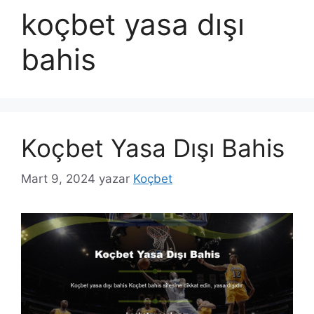
koçbet yasa dışı
bahis
Koçbet Yasa Dışı Bahis
Mart 9, 2024
yazar
Koçbet