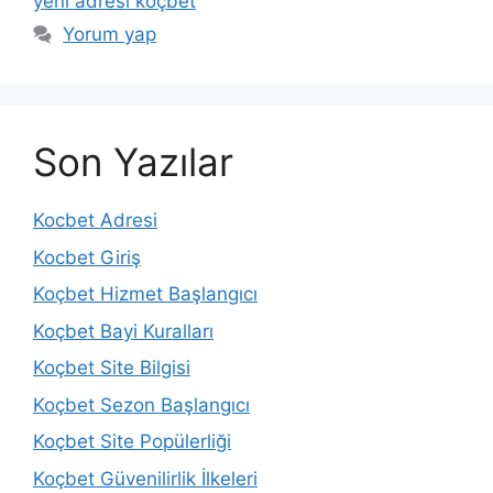
yeni adresi koçbet
Yorum yap
Son Yazılar
Kocbet Adresi
Kocbet Giriş
Koçbet Hizmet Başlangıcı
Koçbet Bayi Kuralları
Koçbet Site Bilgisi
Koçbet Sezon Başlangıcı
Koçbet Site Popülerliği
Koçbet Güvenilirlik İlkeleri