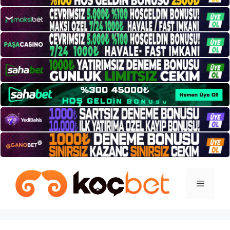
İçeriğe
atla
Menü