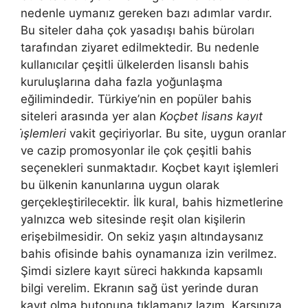
nedenle uymanız gereken bazı adımlar vardır.
Bu siteler daha çok yasadışı bahis büroları
tarafından ziyaret edilmektedir. Bu nedenle
kullanıcılar çeşitli ülkelerden lisanslı bahis
kuruluşlarına daha fazla yoğunlaşma
eğilimindedir. Türkiye’nin en popüler bahis
siteleri arasında yer alan
Koçbet lisans kayıt
i̇şlemleri
vakit geçiriyorlar. Bu site, uygun oranlar
ve cazip promosyonlar ile çok çeşitli bahis
seçenekleri sunmaktadır. Koçbet kayıt işlemleri
bu ülkenin kanunlarına uygun olarak
gerçekleştirilecektir. İlk kural, bahis hizmetlerine
yalnızca web sitesinde reşit olan kişilerin
erişebilmesidir. On sekiz yaşın altındaysanız
bahis ofisinde bahis oynamanıza izin verilmez.
Şimdi sizlere kayıt süreci hakkında kapsamlı
bilgi verelim. Ekranın sağ üst yerinde duran
kayıt olma butonuna tıklamanız lazım. Karşınıza