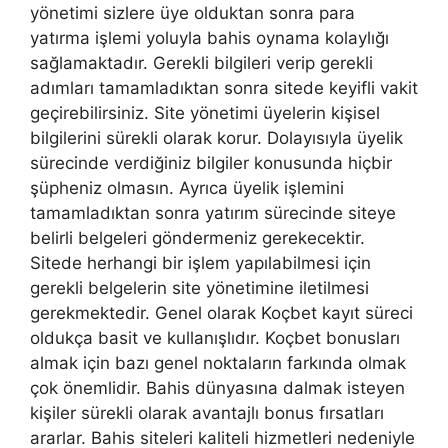
yönetimi sizlere üye olduktan sonra para
yatırma işlemi yoluyla bahis oynama kolaylığı
sağlamaktadır. Gerekli bilgileri verip gerekli
adımları tamamladıktan sonra sitede keyifli vakit
geçirebilirsiniz. Site yönetimi üyelerin kişisel
bilgilerini sürekli olarak korur. Dolayısıyla üyelik
sürecinde verdiğiniz bilgiler konusunda hiçbir
şüpheniz olmasın. Ayrıca üyelik işlemini
tamamladıktan sonra yatırım sürecinde siteye
belirli belgeleri göndermeniz gerekecektir.
Sitede herhangi bir işlem yapılabilmesi için
gerekli belgelerin site yönetimine iletilmesi
gerekmektedir. Genel olarak Koçbet kayıt süreci
oldukça basit ve kullanışlıdır. Koçbet bonusları
almak için bazı genel noktaların farkında olmak
çok önemlidir. Bahis dünyasına dalmak isteyen
kişiler sürekli olarak avantajlı bonus fırsatları
ararlar. Bahis siteleri kaliteli hizmetleri nedeniyle