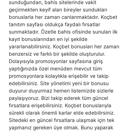
sunduğundan, bahis sitelerinde vakit
geçirmekten keyif alan bireyler sundukları
bonuslarla her zaman canlanmaktadır. Koçbet
tanıtım sayfası oldukça faydalı fırsatlar
sunmaktadır. Özetle bahis ofisinde sunulan ilk
kayıt bonuslarından en iyi şekilde
yararlanabilirsiniz. Koçbet bonusları her zaman
benzersiz ve farklı bir şekilde oluşturulur.
Dolayısıyla promosyonlar sayfasına giriş
yaptığınızda özel menüden mevcut tüm
promosyonlara kolaylıkla erişebilir ve takip
edebilirsiniz. Site yönetimi yeni bir bonusu
duyurur duyurmaz hemen listemizde sizlerle
paylaşıyoruz. Bizi takip ederek tüm güncel
fırsatlara erişebilirsiniz. Koçbet bonuslarıyla
sürekli olarak önemli karlar elde edebilirsiniz.
Sitedeki en güncel fırsatlara ulaşmak için tek
yapmanız gereken üye olmak. Bunu yaparak