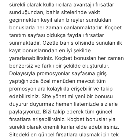
sürekli olarak kullanıcılara avantajlı fırsatlar
sunduğundan, bahis sitelerinde vakit
geçirmekten keyif alan bireyler sundukları
bonuslarla her zaman canlanmaktadır. Koçbet
tanıtım sayfası oldukça faydalı fırsatlar
sunmaktadır. Özetle bahis ofisinde sunulan ilk
kayıt bonuslarından en iyi şekilde
yararlanabilirsiniz. Koçbet bonusları her zaman
benzersiz ve farklı bir şekilde oluşturulur.
Dolayısıyla promosyonlar sayfasına giriş
yaptığınızda özel menüden mevcut tüm
promosyonlara kolaylıkla erişebilir ve takip
edebilirsiniz. Site yönetimi yeni bir bonusu
duyurur duyurmaz hemen listemizde sizlerle
paylaşıyoruz. Bizi takip ederek tüm güncel
fırsatlara erişebilirsiniz. Koçbet bonuslarıyla
sürekli olarak önemli karlar elde edebilirsiniz.
Sitedeki en güncel fırsatlara ulaşmak için tek