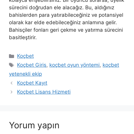
kolayca erişebilirsiniz. Bir oyuncu sorarsa, üyelik
sürecini doğrudan ele alacağız. Bu, aldığınız
bahislerden para yatırabileceğiniz ve potansiyel
olarak kar elde edebileceğiniz anlamına gelir.
Bahisçiler fonları geri çekme ve yatırma sürecini
basitleştirir.
Kategoriler
Koçbet
Etiketler
Koçbet Giriş
,
koçbet oyun yöntemi
,
koçbet
yetenekli ekip
Koçbet Kayıt
Koçbet Lisans Hizmeti
Yorum yapın