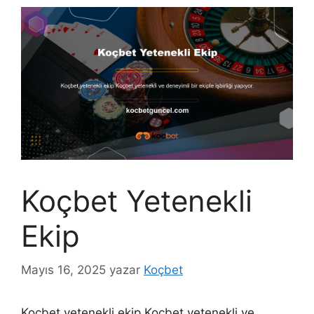
Koçbet Yetenekli
Ekip
Mayıs 16, 2025
yazar
Koçbet
Koçbet yetenekli ekip Koçbet yetenekli ve