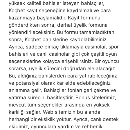
yüksek kaliteli bahisler isteyen bahisçiler,
Koçbet kayıt seçeneğine kaydolmalı ve para
kazanmaya başlamalıdır. Kayıt formunu
gönderdikten sonra, derhal üyelik formuna
yönlendirileceksiniz. Bu formu tamamladıktan
sonra, Koçbet bahislerine kaydolabilirsiniz.
Ayrıca, sadece birkaç tıklamayla casinolar, spor
bahisleri ve canlı casinolar gibi çok çeşitli oyun
seçeneklerine kolayca erişebilirsiniz. Bir oyuncu
sorarsa, üyelik sürecini doğrudan ele alacağız.
Bu, aldığınız bahislerden para yatırabileceğiniz
ve potansiyel olarak kar elde edebileceğiniz
anlamına gelir. Bahisçiler fonları geri çekme ve
yatırma sürecini basitleştirir. Bonus sitelerimiz,
mevcut tüm seçenekler arasında en yüksek
karlılığı sağlar. Web sitemizin bu alanda
herhangi bir eksiklik yoktur. Ayrıca, canlı destek
ekibimiz, oyunculara yardım ve rehberlik