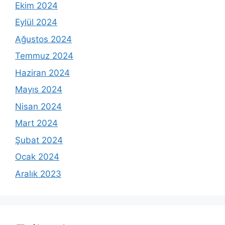
Ekim 2024
Eylül 2024
Ağustos 2024
Temmuz 2024
Haziran 2024
Mayıs 2024
Nisan 2024
Mart 2024
Şubat 2024
Ocak 2024
Aralık 2023