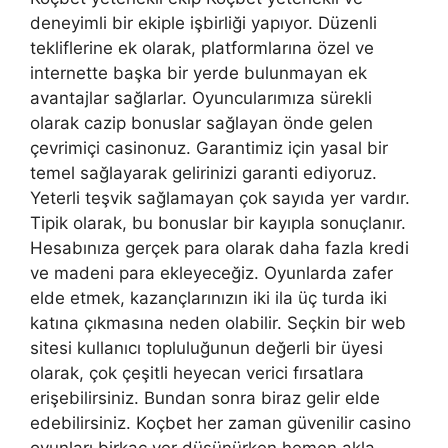
deneyimli bir ekiple işbirliği yapıyor. Düzenli
tekliflerine ek olarak, platformlarına özel ve
internette başka bir yerde bulunmayan ek
avantajlar sağlarlar. Oyuncularımıza sürekli
olarak cazip bonuslar sağlayan önde gelen
çevrimiçi casinonuz. Garantimiz için yasal bir
temel sağlayarak gelirinizi garanti ediyoruz.
Yeterli teşvik sağlamayan çok sayıda yer vardır.
Tipik olarak, bu bonuslar bir kayıpla sonuçlanır.
Hesabınıza gerçek para olarak daha fazla kredi
ve madeni para ekleyeceğiz. Oyunlarda zafer
elde etmek, kazançlarınızın iki ila üç turda iki
katına çıkmasına neden olabilir. Seçkin bir web
sitesi kullanıcı topluluğunun değerli bir üyesi
olarak, çok çeşitli heyecan verici fırsatlara
erişebilirsiniz. Bundan sonra biraz gelir elde
edebilirsiniz. Koçbet her zaman güvenilir casino